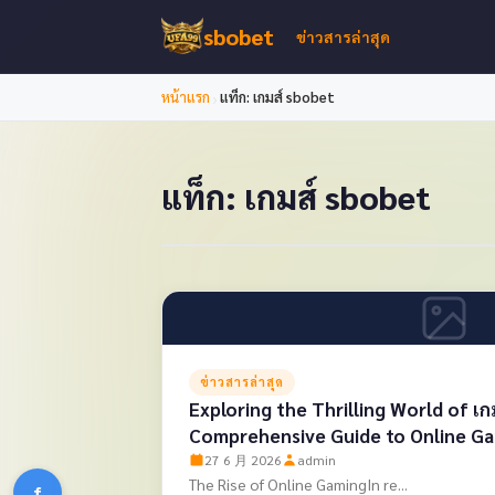
sbobet
ข่าวสารล่าสุด
›
หน้าแรก
แท็ก: เกมส์ sbobet
แท็ก: เกมส์ sbobet
ข่าวสารล่าสุด
Exploring the Thrilling World of เก
Comprehensive Guide to Online G
27 6 月 2026
admin
The Rise of Online GamingIn re...
f