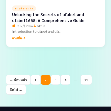
ข่าวสารล่าสุด
Unlocking the Secrets of ufabet and
ufabet1668: A Comprehensive Guide
02 8 月 2026
admin
Introduction to ufabet and ufa...
อ่านต่อ
การนำ
← ก่อนหน้า
1
2
3
4
…
21
ทาง
ถัดไป →
หน้า