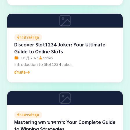
ข่าวสารล่าสุด
Discover Slot1234 Joker: Your Ultimate
Guide to Online Slots
03 8 月 2026
admin
Introduction to Slot1234 Joker...
อ่านต่อ
ข่าวสารล่าสุด
Mastering wm บาคาร่า: Your Complete Guide
to Winning Strategies