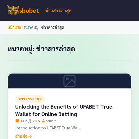
sbobet
ข่าวสารล่าสุด
›
›
หน้าแรก
หมวดหมู่
ข่าวสารล่าสุด
หมวดหมู่: ข่าวสารล่าสุด
ข่าวสารล่าสุด
Unlocking the Benefits of UFABET True
Wallet for Online Betting
04 8 月 2026
admin
Introduction to UFABET True Wa...
อ่านต่อ