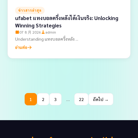
ข่าวสารล่าสุด
ufabet แทงบอลครึ่งหลังได้เงินจริง: Unlocking
Winning Strategies
07 8 月 2026
admin
Understanding แทงบอลครึ่งหลัง ...
อ่านต่อ
การนำ
1
2
3
…
22
ถัดไป →
ทาง
หน้า