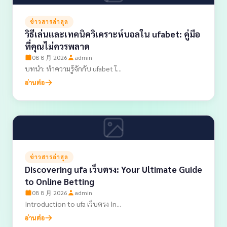
ข่าวสารล่าสุด
วิธีเล่นและเทคนิควิเคราะห์บอลใน ufabet: คู่มือ
ที่คุณไม่ควรพลาด
08 8 月 2026
admin
บทนำ: ทำความรู้จักกับ ufabet ใ...
อ่านต่อ
ข่าวสารล่าสุด
Discovering ufa เว็บตรง: Your Ultimate Guide
to Online Betting
08 8 月 2026
admin
Introduction to ufa เว็บตรง In...
อ่านต่อ