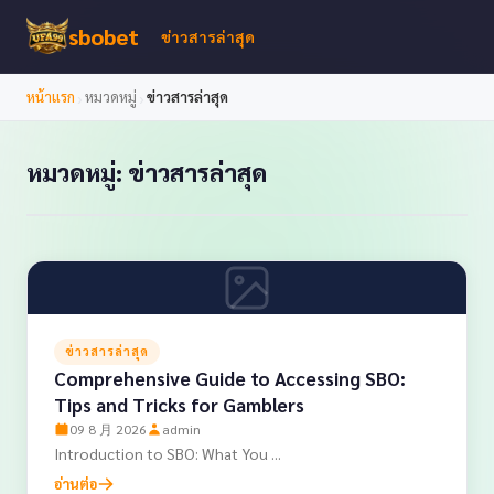
sbobet
ข่าวสารล่าสุด
›
›
หน้าแรก
หมวดหมู่
ข่าวสารล่าสุด
หมวดหมู่: ข่าวสารล่าสุด
ข่าวสารล่าสุด
Comprehensive Guide to Accessing SBO:
Tips and Tricks for Gamblers
09 8 月 2026
admin
Introduction to SBO: What You ...
อ่านต่อ