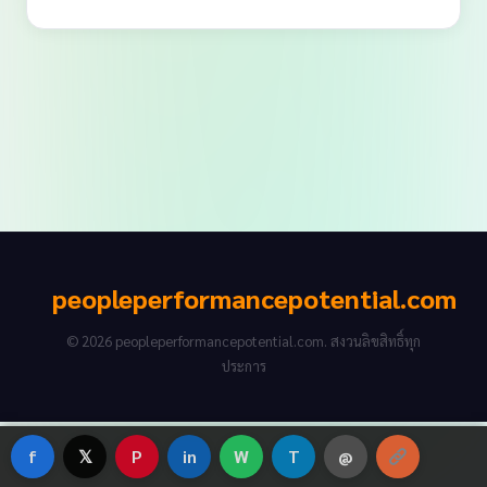
peopleperformancepotential.com
© 2026 peopleperformancepotential.com. สงวนลิขสิทธิ์ทุก
ประการ
f
𝕏
P
in
W
T
@