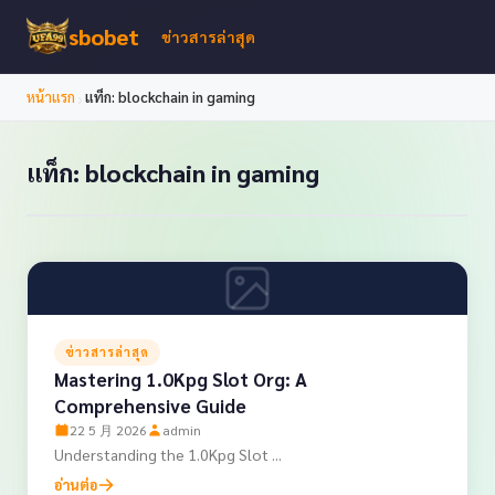
sbobet
ข่าวสารล่าสุด
›
หน้าแรก
แท็ก: blockchain in gaming
แท็ก: blockchain in gaming
ข่าวสารล่าสุด
Mastering 1.0Kpg Slot Org: A
Comprehensive Guide
22 5 月 2026
admin
Understanding the 1.0Kpg Slot ...
อ่านต่อ