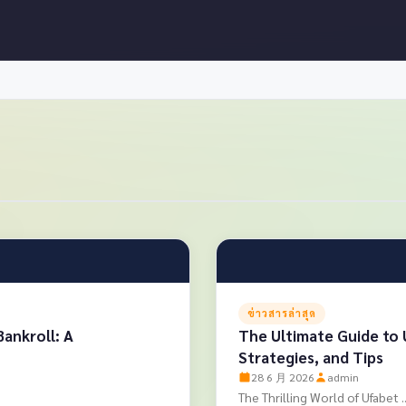
ข่าวสารล่าสุด
Bankroll: A
The Ultimate Guide to 
Strategies, and Tips
28 6 月 2026
admin
The Thrilling World of Ufabet ..