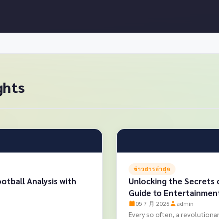
ghts
ข่าวสารล่าสุด
otball Analysis with
Unlocking the Secrets 
Guide to Entertainmen
05 7 月 2026
admin
Every so often, a revolutionar.