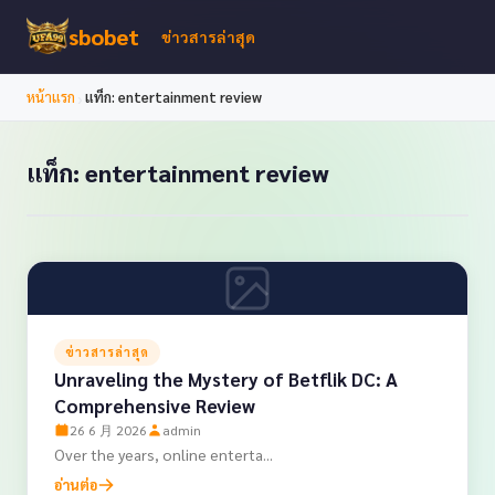
sbobet
ข่าวสารล่าสุด
›
หน้าแรก
แท็ก: entertainment review
แท็ก: entertainment review
ข่าวสารล่าสุด
Unraveling the Mystery of Betflik DC: A
Comprehensive Review
26 6 月 2026
admin
Over the years, online enterta...
อ่านต่อ