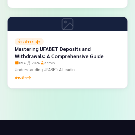
ข่าวสารล่าสุด
Mastering UFABET Deposits and
Withdrawals: A Comprehensive Guide
05 6 月 2026
admin
Understanding UFABET: A Leadin...
อ่านต่อ