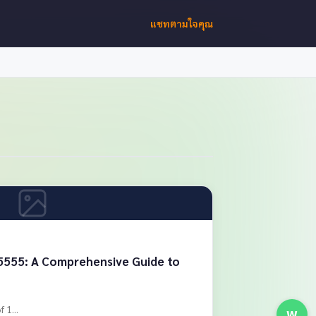
แชทตามใจคุณ
 5555: A Comprehensive Guide to
 1...
W