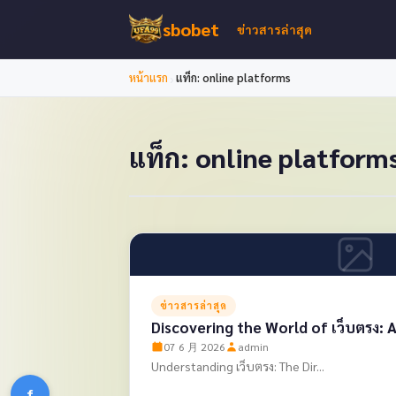
sbobet
ข่าวสารล่าสุด
›
หน้าแรก
แท็ก: online platforms
แท็ก: online platform
ข่าวสารล่าสุด
Discovering the World of เว็บตรง:
07 6 月 2026
admin
Understanding เว็บตรง: The Dir...
f