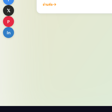
อ่านต่อ
𝕏
P
in