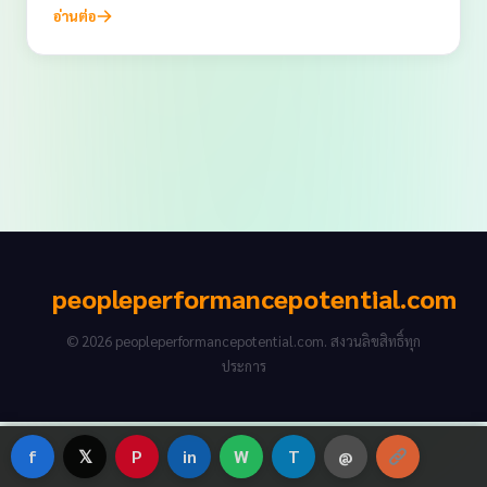
อ่านต่อ
peopleperformancepotential.com
© 2026 peopleperformancepotential.com. สงวนลิขสิทธิ์ทุก
ประการ
f
𝕏
P
in
W
T
@