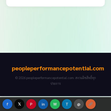
peopleperformancepotential.com
© 2026 peopleperformancepotential.com. สงวนลิขสิทธิ์ทุก
ประการ
f
𝕏
P
in
W
T
@