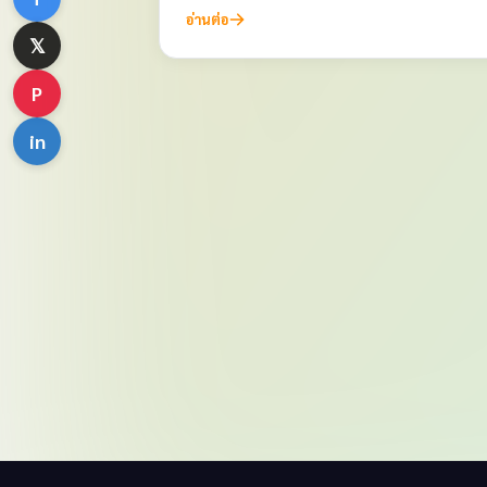
อ่านต่อ
𝕏
P
in