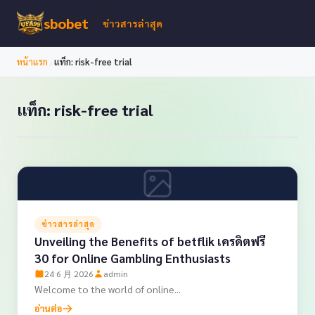
sbobet
ข่าวสารล่าสุด
›
หน้าแรก
แท็ก: risk-free trial
แท็ก: risk-free trial
ข่าวสารล่าสุด
Unveiling the Benefits of betflik เครดิตฟรี
30 for Online Gambling Enthusiasts
24 6 月 2026
admin
Welcome to the world of online...
อ่านต่อ