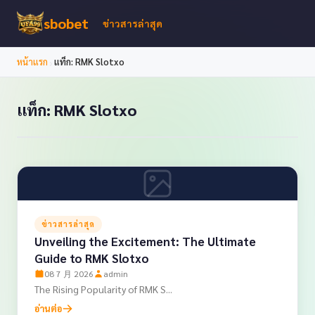
sbobet
ข่าวสารล่าสุด
›
หน้าแรก
แท็ก: RMK Slotxo
แท็ก: RMK Slotxo
ข่าวสารล่าสุด
Unveiling the Excitement: The Ultimate
Guide to RMK Slotxo
08 7 月 2026
admin
The Rising Popularity of RMK S...
อ่านต่อ