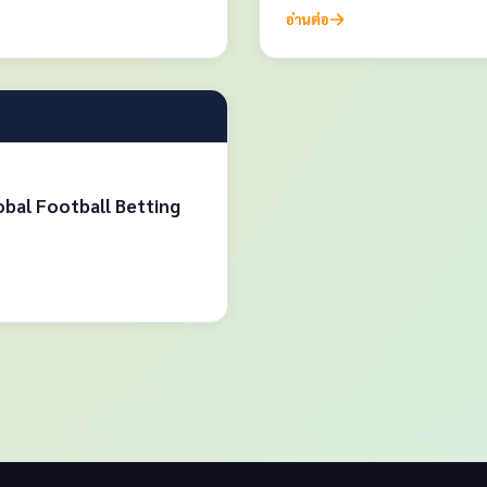
อ่านต่อ
obal Football Betting