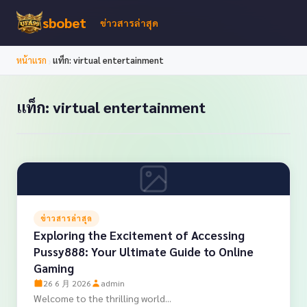
sbobet
ข่าวสารล่าสุด
›
หน้าแรก
แท็ก: virtual entertainment
แท็ก: virtual entertainment
ข่าวสารล่าสุด
Exploring the Excitement of Accessing
Pussy888: Your Ultimate Guide to Online
Gaming
26 6 月 2026
admin
Welcome to the thrilling world...