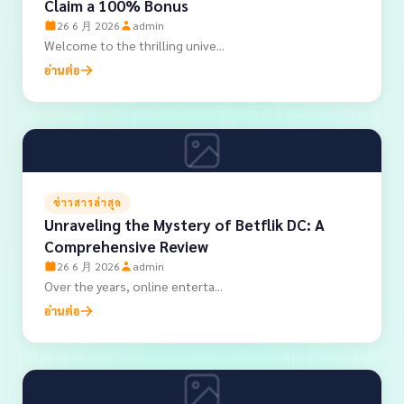
Claim a 100% Bonus
26 6 月 2026
admin
Welcome to the thrilling unive...
อ่านต่อ
ข่าวสารล่าสุด
Unraveling the Mystery of Betflik DC: A
Comprehensive Review
26 6 月 2026
admin
Over the years, online enterta...
อ่านต่อ