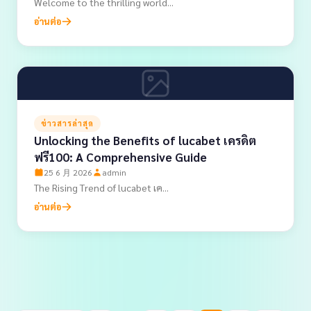
Welcome to the thrilling world...
อ่านต่อ
ข่าวสารล่าสุด
Unlocking the Benefits of lucabet เครดิต
ฟรี100: A Comprehensive Guide
25 6 月 2026
admin
The Rising Trend of lucabet เค...
อ่านต่อ