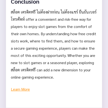
Conclusion
สล็อต เครดิตฟรี ไม่ต้องฝากก่อน ไม่ต้องแชร์ ยืนยันเบอร์
โทรศัพท์ offer a convenient and risk-free way for
players to enjoy slot games from the comfort of
their own homes. By understanding how free credit
slots work, where to find them, and how to ensure
a secure gaming experience, players can make the
most of this exciting opportunity. Whether you are
new to slot games or a seasoned player, exploring
สล็อต เครดิตฟรี can add a new dimension to your
online gaming experience.
Learn More