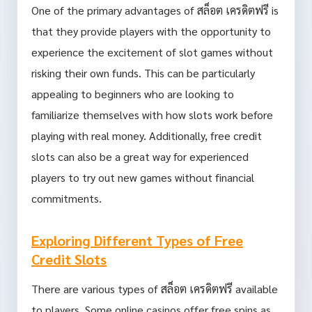
One of the primary advantages of สล็อต เครดิตฟรี is
that they provide players with the opportunity to
experience the excitement of slot games without
risking their own funds. This can be particularly
appealing to beginners who are looking to
familiarize themselves with how slots work before
playing with real money. Additionally, free credit
slots can also be a great way for experienced
players to try out new games without financial
commitments.
Exploring Different Types of Free
Credit Slots
There are various types of สล็อต เครดิตฟรี available
to players. Some online casinos offer free spins as