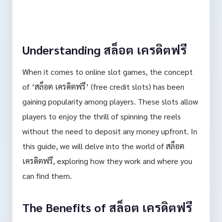
Understanding สล็อต เครดิตฟรี
When it comes to online slot games, the concept
of ‘สล็อต เครดิตฟรี’ (free credit slots) has been
gaining popularity among players. These slots allow
players to enjoy the thrill of spinning the reels
without the need to deposit any money upfront. In
this guide, we will delve into the world of สล็อต
เครดิตฟรี, exploring how they work and where you
can find them.
The Benefits of สล็อต เครดิตฟรี