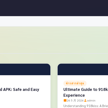
ข่าวสารล่าสุด
d APK: Safe and Easy
Ultimate Guide to 918
Experience
26 5 月 2026
admin
Understanding 918kiss: A Brief