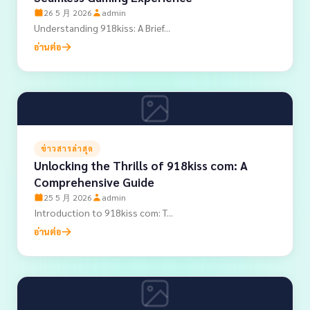
26 5 月 2026
admin
Understanding 918kiss: A Brief...
อ่านต่อ
ข่าวสารล่าสุด
Unlocking the Thrills of 918kiss com: A
Comprehensive Guide
25 5 月 2026
admin
Introduction to 918kiss com: T...
อ่านต่อ