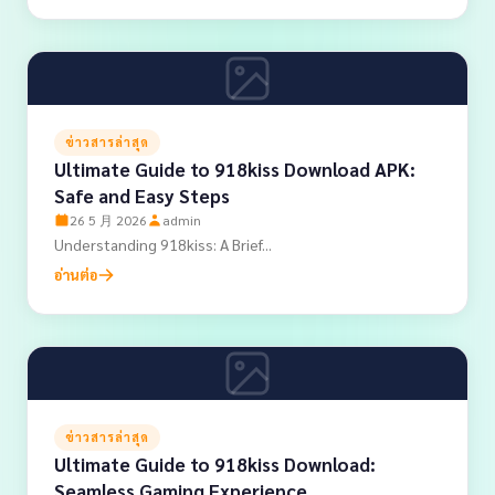
ข่าวสารล่าสุด
Ultimate Guide to 918kiss Download APK:
Safe and Easy Steps
26 5 月 2026
admin
Understanding 918kiss: A Brief...
อ่านต่อ
ข่าวสารล่าสุด
Ultimate Guide to 918kiss Download:
Seamless Gaming Experience